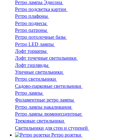
Ретро лампы Эдисона
Ретро подсветка картин
Ретро плафоны
Ретро подвесы
Ретро патроны
Ретро потолочные базы
Ретро LED лампы
Лофт торшеры
Лофт точечные светильники
Лофт гирлянды
Уличные светильники
Ретро светильники
Садово-парковые светильники
Ретро лампы
Филаментные ретро лампы
Ретро лампы накаливания
Ретро лампы люминесцентные
Трековые светильники
Светильники для стен и ступеней
Ретро розетки