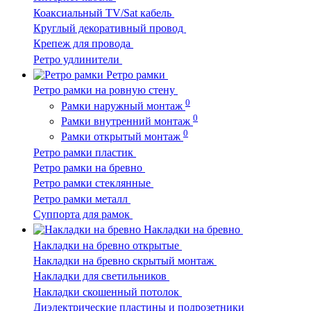
Коаксиальный TV/Sat кабель
Круглый декоративный провод
Крепеж для провода
Ретро удлинители
Ретро рамки
Ретро рамки на ровную стену
0
Рамки наружный монтаж
0
Рамки внутренний монтаж
0
Рамки открытый монтаж
Ретро рамки пластик
Ретро рамки на бревно
Ретро рамки стеклянные
Ретро рамки металл
Суппорта для рамок
Накладки на бревно
Накладки на бревно открытые
Накладки на бревно скрытый монтаж
Накладки для светильников
Накладки скошенный потолок
Диэлектрические пластины и подрозетники