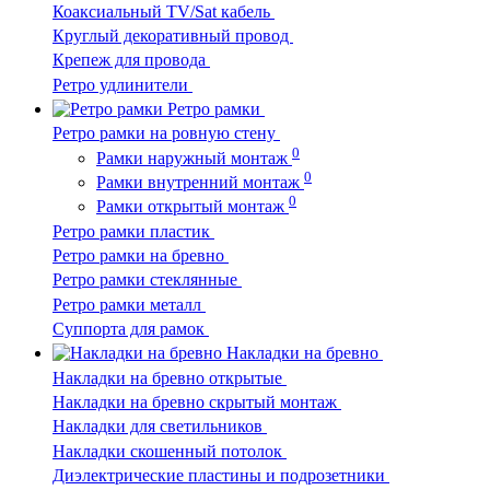
Коаксиальный TV/Sat кабель
Круглый декоративный провод
Крепеж для провода
Ретро удлинители
Ретро рамки
Ретро рамки на ровную стену
0
Рамки наружный монтаж
0
Рамки внутренний монтаж
0
Рамки открытый монтаж
Ретро рамки пластик
Ретро рамки на бревно
Ретро рамки стеклянные
Ретро рамки металл
Суппорта для рамок
Накладки на бревно
Накладки на бревно открытые
Накладки на бревно скрытый монтаж
Накладки для светильников
Накладки скошенный потолок
Диэлектрические пластины и подрозетники