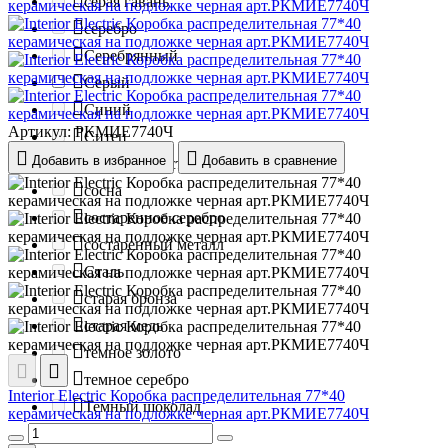
серая гавань
серебро
Серебрянный
Серый
Синий
Артикул:
РКМИЕ7740Ч
Ситец
Добавить в избранное
Добавить в сравнение
Слоновая кость
сосна
состаренное серебро
состаренный металл
Сталь
старая бронза
старая медь
темное золото
темное серебро
Interior Electric Коробка распределительная 77*40
Темный шоколад
керамическая на подложке черная арт.РКМИЕ7740Ч
Тигровое дерево