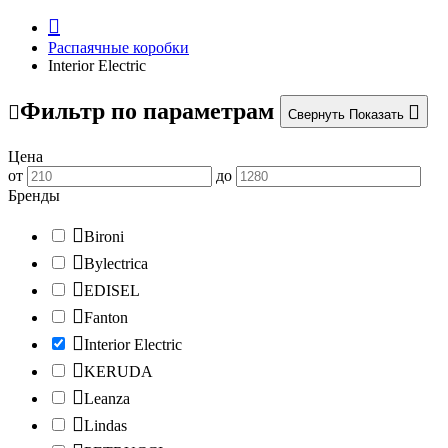
Распаячные коробки
Interior Electric
Фильтр по параметрам
Свернуть
Показать
Цена
от
до
Бренды
Bironi
Bylectrica
EDISEL
Fanton
Interior Electric
KERUDA
Leanza
Lindas