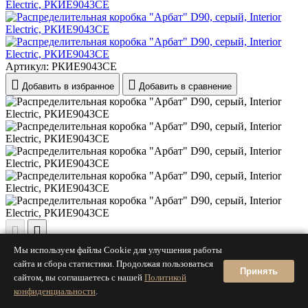
Артикул:
РКИЕ9043СЕ
Добавить в избранное
Добавить в сравнение
Распределительная коробка "Арбат" D90, серый, Interior
Мы используем файлы Cookie для улучшения работы
Electric, РКИЕ9043СЕ
сайта и сбора статистики. Продолжая пользоваться
Принять
сайтом, вы соглашаетесь с нашей
Политикой
конфиденциальности
.