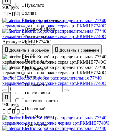
Нуволато
930
руб.
олива
Опера фантастико
Оранж Файбер
Оранжевый
Артикул:
РКМИЕ7740С
Орех
Добавить в избранное
Добавить в сравнение
Охра
Палисандр
Паломино
Патина
Interior Electric Коробка распределительная 77*40
керамическая на подложке серая арт.РКМИЕ7740С
Перламутр
Персиковый
песочное золото
930
руб.
Песочный
Роса Эстремоз
Руж Антик