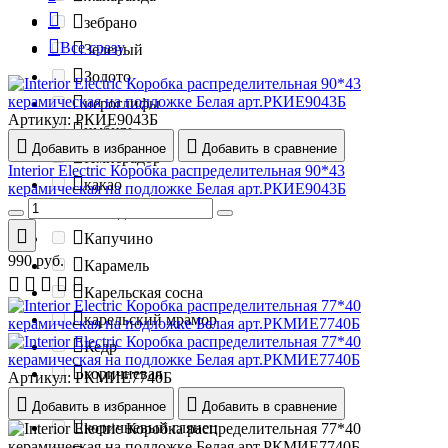
зебрано
Все сразу
Зеленый
Золото
иероглифы
Артикул:
РКИЕ9043Б
имбирь
Добавить в избранное
Добавить в сравнение
Имперадор
Interior Electric Коробка распределительная 90*43
какао
керамическая на подложке Белая арт.РКИЕ9043Б
Канадский Клён
Капучино
990
руб.
Карамель
Карельская сосна
карельский мрамор
Кедр
коричневая
Артикул:
РКМИЕ7740Б
Коричневый
Добавить в избранное
Добавить в сравнение
коричневый глянец