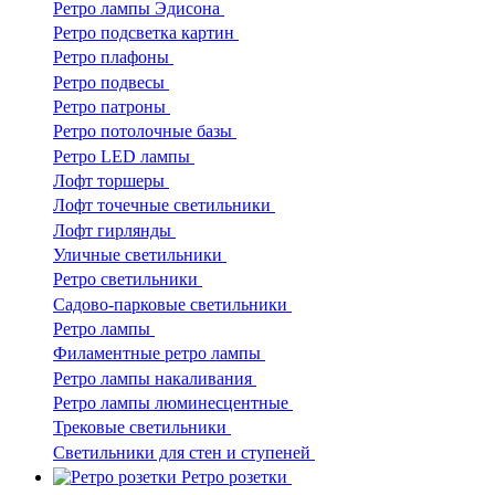
Ретро лампы Эдисона
Ретро подсветка картин
Ретро плафоны
Ретро подвесы
Ретро патроны
Ретро потолочные базы
Ретро LED лампы
Лофт торшеры
Лофт точечные светильники
Лофт гирлянды
Уличные светильники
Ретро светильники
Садово-парковые светильники
Ретро лампы
Филаментные ретро лампы
Ретро лампы накаливания
Ретро лампы люминесцентные
Трековые светильники
Светильники для стен и ступеней
Ретро розетки