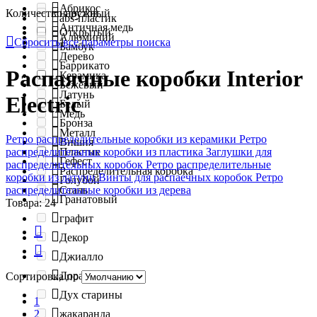
Абрикос
Количество постов
наружный
abs-пластик
Античная медь
Открытый
Алюминий
Сбросить все параметры поиска
1
Бамбук
Дерево
Баррикато
Распаячные коробки Interior
Керамика
Бежевый
Латунь
Electric
Белый
Медь
Бронза
Металл
Ретро распределительные коробки из керамики
Ретро
Вишня
распределительные коробки из пластика
Заглушки для
Пластик
Гефест
распределительных коробок
Ретро распределительные
Распределительная коробка
коробки из латуни
Винты для распаечных коробок
Ретро
Голубой
распределительные коробки из дерева
Сталь
Гранатовый
Товара: 24
графит
Декор
Джиалло
Дорато
Сортировка по
Дух старины
1
2
жакаранда