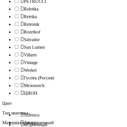
PETRUCCI
Reletika
Retrika
Retronik
Rozetkof
Salvador
Sun Lumen
Villaris
Vintage
Werkel
Гусевъ (Россия)
МезонинЪ
ЦИОН
Цвет
Тип монтажа
Affresco
Материал корпуса
Art-крашенный
встроенный