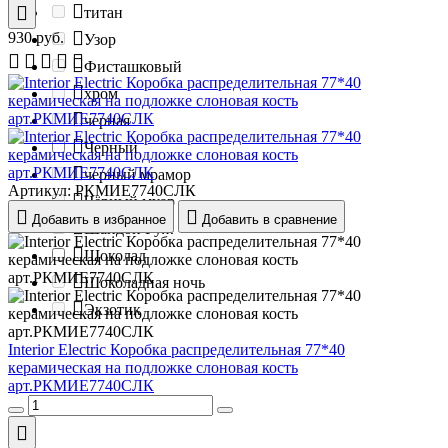
титан
930
руб.
Узор
Фисташковый
хром
черная
Черный
черный мрамор
Артикул:
РКМИЕ7740СЛК
Чёрный муар
Добавить в избранное
Добавить в сравнение
Шандон Руж
Шоколад
Шоколадная ночь
Экзотик
Interior Electric Коробка распределительная 77*40
керамическая на подложке слоновая кость
арт.РКМИЕ7740СЛК