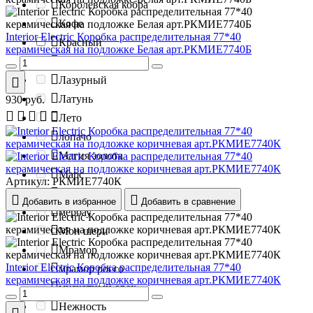
Королевская кобра
Кофе
Interior Electric Коробка распределительная 77*40
Красный
керамическая на подложке Белая арт.РКМИЕ7740Б
Крем
Лазурный
Латунь
930
руб.
Лето
лопачо
Магия золота
Марс
Артикул:
РКМИЕ7740К
Медь
Добавить в избранное
Добавить в сравнение
мербау
Мон шери
Мрамор
Interior Electric Коробка распределительная 77*40
мрамор россо
керамическая на подложке коричневая арт.РКМИЕ7740К
мускатный орех
Нежность