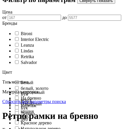
Свернуть
Показать
Цена
от
до
Бренды
Bironi
Interior Electric
Leanza
Lindas
Retrika
Salvador
Цвет
Тип монтажа
Белый
белый, золото
Материал корпуса
встроенный
Бук
На бревно
венге
Сбросить все параметры поиска
Береза
Открытый
Винтаж
Бук
вишня
Ретро рамки на бревно
Дерево
Дуб
дуб
Красное дерево
Натуральное дерево