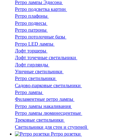
Ретро лампы Эдисона
Ретро подсветка картин
Ретро плафоны
Ретро подвесы
Ретро патроны
Ретро потолочные базы
Ретро LED лампы
Лофт торшеры
Лофт точечные светильники
Лофт гирлянды
Уличные светильники
Ретро светильники
Садово-парковые светильники
Ретро лампы
Филаментные ретро лампы
Ретро лампы накаливания
Ретро лампы люминесцентные
Трековые светильники
Светильники для стен и ступеней
Ретро розетки