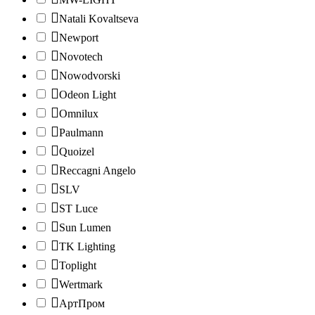
Natali Kovaltseva
Newport
Novotech
Nowodvorski
Odeon Light
Omnilux
Paulmann
Quoizel
Reccagni Angelo
SLV
ST Luce
Sun Lumen
TK Lighting
Toplight
Wertmark
АртПром