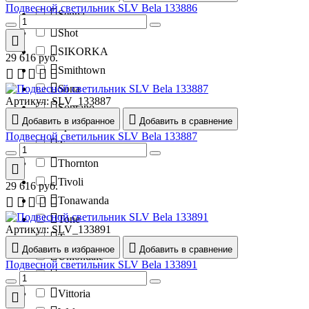
Подвесной светильник SLV Bela 133886
Senna
Shot
SIKORKA
29 616
руб.
Smithtown
Sona
Артикул:
SLV_133887
Soprano
Добавить в избранное
Добавить в сравнение
Spider
Подвесной светильник SLV Bela 133887
Tempo
Thornton
Tivoli
29 616
руб.
Tonawanda
Tone
Артикул:
SLV_133891
Troy
Добавить в избранное
Добавить в сравнение
Uniondale
Подвесной светильник SLV Bela 133891
Valve
Vittoria