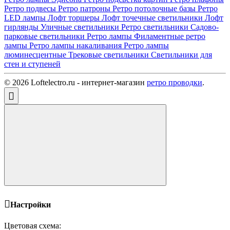
Ретро подвесы
Ретро патроны
Ретро потолочные базы
Ретро
LED лампы
Лофт торшеры
Лофт точечные светильники
Лофт
гирлянды
Уличные светильники
Ретро светильники
Садово-
парковые светильники
Ретро лампы
Филаментные ретро
лампы
Ретро лампы накаливания
Ретро лампы
люминесцентные
Трековые светильники
Светильники для
стен и ступеней
© 2026 Loftelectro.ru - интернет-магазин
ретро проводки
.
Настройки
Цветовая схема: