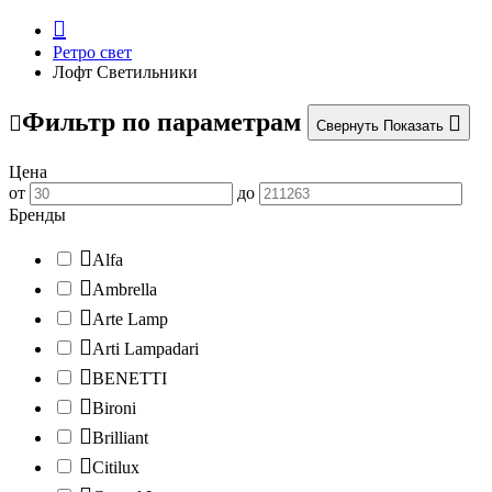
Ретро свет
Лофт Светильники
Фильтр по параметрам
Свернуть
Показать
Цена
от
до
Бренды
Alfa
Ambrella
Arte Lamp
Arti Lampadari
BENETTI
Bironi
Brilliant
Citilux