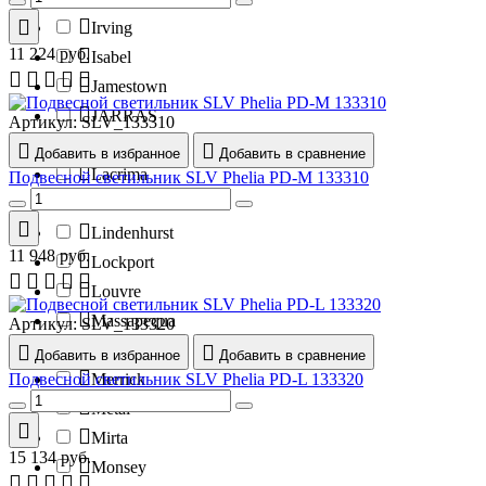
Irving
11 224
руб.
Isabel
Jamestown
JARRAS
Артикул:
SLV_133310
Jingle
Добавить в избранное
Добавить в сравнение
Lacrima
Подвесной светильник SLV Phelia PD-M 133310
Levittown
Lindenhurst
11 948
руб.
Lockport
Louvre
Massapequa
Артикул:
SLV_133320
Medford
Добавить в избранное
Добавить в сравнение
Подвесной светильник SLV Phelia PD-L 133320
Merrick
Metal
Mirta
15 134
руб.
Monsey