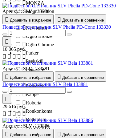
MONZA
Артикул:
SLV_133330
Mount Vernon
New York
Добавить в избранное
Добавить в сравнение
Подвесной светильник SLV Phelia PD-Cone 133330
Newburgh
Oglio Bronze
Oglio Chrome
10 065
руб.
Parker
Peekskill
Артикул:
SLV_133881
Plainview
Добавить в избранное
Добавить в сравнение
Port Chester
Подвесной светильник SLV Bela 133881
Provence
Rappe
Roberta
29 616
руб.
Ronkonkoma
Rotterdam
Артикул:
SLV_133886
SAMANTA
Добавить в избранное
Добавить в сравнение
Saratoga