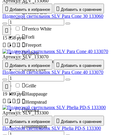
Артикул:
SLV_133060
Erich
Добавить в избранное
Добавить в сравнение
Ferrico BG
Подвесной светильник SLV Para Cone 30 133060
Ferrico Black
Ferrico White
Forli
15 858
руб.
Freeport
Gilbert
Артикул:
SLV_133070
Ginger and Fred
Добавить в избранное
Добавить в сравнение
Glen Cove
Подвесной светильник SLV Para Cone 40 133070
Gosford
Grille
19 189
руб.
Hauppauge
Hempstead
Hisoka
Артикул:
SLV_133300
Holtsville
Добавить в избранное
Добавить в сравнение
Huntington
Подвесной светильник SLV Phelia PD-S 133300
Irondequoit