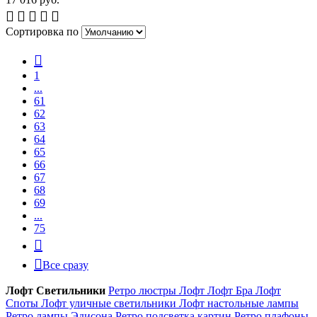
Сортировка по
1
...
61
62
63
64
65
66
67
68
69
...
75
Все сразу
Лофт Светильники
Ретро люстры Лофт
Лофт Бра
Лофт
Споты
Лофт уличные светильники
Лофт настольные лампы
Ретро лампы Эдисона
Ретро подсветка картин
Ретро плафоны