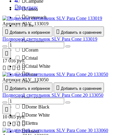
Campane
Все сразу
Canou
Centereach
Артикул:
SLV_133019
City
Добавить в избранное
Добавить в сравнение
Commack
Подвесной светильник SLV Para Cone 133019
Copiague
Coram
Cristal
17 016
руб.
Cristal White
Danas
Артикул:
SLV_133050
Daniel
Добавить в избранное
Добавить в сравнение
Denver
Подвесной светильник SLV Para Cone 20 133050
Dix Hills
Dome Black
Dome White
10 065
руб.
Elettra
Elmont