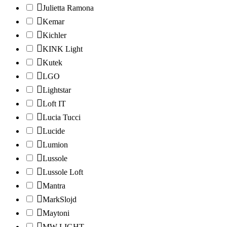
Julietta Ramona
Kemar
Kichler
KINK Light
Kutek
LGO
Lightstar
Loft IT
Lucia Tucci
Lucide
Lumion
Lussole
Lussole Loft
Mantra
MarkSlojd
Maytoni
MW-LIGHT