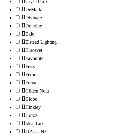
Crystal Lux
DeMarkt
Divinare
Donolux
Eglo
Elstead Lighting
Eurosvet
Favourite
Feiss
Feron
Freya
Gilden Nola
Globo
Hinkley
Horoz
Ideal Lux
ITALLINE