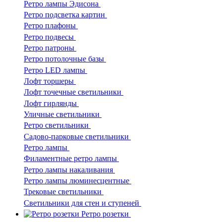
Ретро лампы Эдисона
Ретро подсветка картин
Ретро плафоны
Ретро подвесы
Ретро патроны
Ретро потолочные базы
Ретро LED лампы
Лофт торшеры
Лофт точечные светильники
Лофт гирлянды
Уличные светильники
Ретро светильники
Садово-парковые светильники
Ретро лампы
Филаментные ретро лампы
Ретро лампы накаливания
Ретро лампы люминесцентные
Трековые светильники
Светильники для стен и ступеней
Ретро розетки