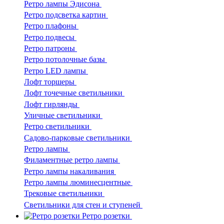
Ретро лампы Эдисона
Ретро подсветка картин
Ретро плафоны
Ретро подвесы
Ретро патроны
Ретро потолочные базы
Ретро LED лампы
Лофт торшеры
Лофт точечные светильники
Лофт гирлянды
Уличные светильники
Ретро светильники
Садово-парковые светильники
Ретро лампы
Филаментные ретро лампы
Ретро лампы накаливания
Ретро лампы люминесцентные
Трековые светильники
Светильники для стен и ступеней
Ретро розетки