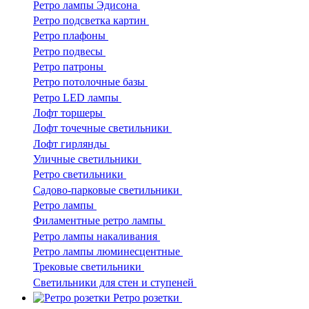
Ретро лампы Эдисона
Ретро подсветка картин
Ретро плафоны
Ретро подвесы
Ретро патроны
Ретро потолочные базы
Ретро LED лампы
Лофт торшеры
Лофт точечные светильники
Лофт гирлянды
Уличные светильники
Ретро светильники
Садово-парковые светильники
Ретро лампы
Филаментные ретро лампы
Ретро лампы накаливания
Ретро лампы люминесцентные
Трековые светильники
Светильники для стен и ступеней
Ретро розетки