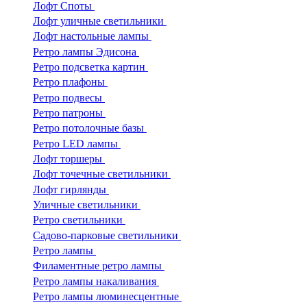
Лофт Споты
Лофт уличные светильники
Лофт настольные лампы
Ретро лампы Эдисона
Ретро подсветка картин
Ретро плафоны
Ретро подвесы
Ретро патроны
Ретро потолочные базы
Ретро LED лампы
Лофт торшеры
Лофт точечные светильники
Лофт гирлянды
Уличные светильники
Ретро светильники
Садово-парковые светильники
Ретро лампы
Филаментные ретро лампы
Ретро лампы накаливания
Ретро лампы люминесцентные