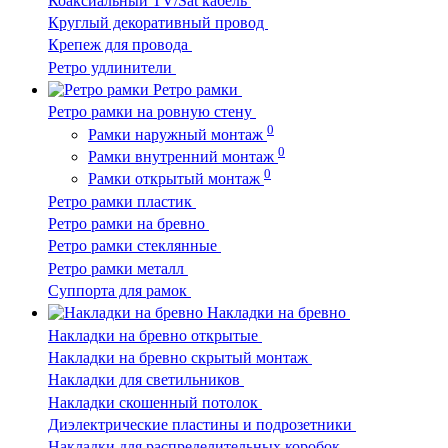
Коаксиальный TV/Sat кабель
Круглый декоративный провод
Крепеж для провода
Ретро удлинители
Ретро рамки
Ретро рамки на ровную стену
0
Рамки наружный монтаж
0
Рамки внутренний монтаж
0
Рамки открытый монтаж
Ретро рамки пластик
Ретро рамки на бревно
Ретро рамки стеклянные
Ретро рамки металл
Суппорта для рамок
Накладки на бревно
Накладки на бревно открытые
Накладки на бревно скрытый монтаж
Накладки для светильников
Накладки скошенный потолок
Диэлектрические пластины и подрозетники
Накладки для распределительных коробок