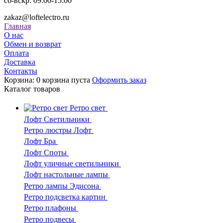
сб-вскр: 09:00-15:00
zakaz@loftelectro.ru
Главная
О нас
Обмен и возврат
Оплата
Доставка
Контакты
Корзина:
0
корзина пуста
Оформить заказ
Каталог
товаров
Ретро свет
Лофт Светильники
Ретро люстры Лофт
Лофт Бра
Лофт Споты
Лофт уличные светильники
Лофт настольные лампы
Ретро лампы Эдисона
Ретро подсветка картин
Ретро плафоны
Ретро подвесы