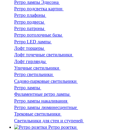
Ретро лампы Эдисона
Ретро подсветка картин
Ретро плафоны
Ретро подвесы
Ретро патроны
Ретро потолочные базы
Ретро LED лампы
Лофт торшеры
Лофт точечные светильники
Лофт гирлянды
Уличные светильники
Ретро светильники
Садово-парковые светильники
Ретро лампы
Филаментные ретро лампы
Ретро лампы накаливания
Ретро лампы люминесцентные
Трековые светильники
Светильники для стен и ступеней
Ретро розетки