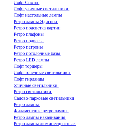
Лофт Споты
Лофт уличные светильники
Лофт настольные лампы
Ретро лампы Эдисона
Ретро подсветка картин
Ретро плафоны
Ретро подвесы
Ретро патроны
Ретро потолочные базы
Ретро LED лампы
Лофт торшеры
Лофт точечные светильники
Лофт гирлянды
Уличные светильники
Ретро светильники
Садово-парковые светильники
Ретро лампы
Филаментные ретро лампы
Ретро лампы накаливания
Ретро лампы люминесцентные