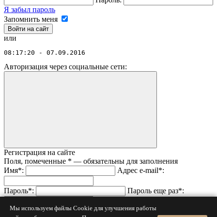
Я забыл пароль
Запомнить меня
или
08:17:20 - 07.09.2016
Авторизация через социальные сети:
Регистрация на сайте
Поля, помеченные
*
— обязательны для заполнения
Имя
*
:
Адрес e-mail
*
:
Пароль
*
:
Пароль еще раз
*
:
Мы используем файлы Cookie для улучшения работы
Код с картинки
*
: