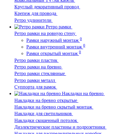
Коаксиальный TV/Sat кабель
Круглый декоративный провод
Крепеж для провода
Ретро удлинители
Ретро рамки
Ретро рамки на ровную стену
0
Рамки наружный монтаж
0
Рамки внутренний монтаж
0
Рамки открытый монтаж
Ретро рамки пластик
Ретро рамки на бревно
Ретро рамки стеклянные
Ретро рамки металл
Суппорта для рамок
Накладки на бревно
Накладки на бревно открытые
Накладки на бревно скрытый монтаж
Накладки для светильников
Накладки скошенный потолок
Диэлектрические пластины и подрозетники
Накладки для распределительных коробок