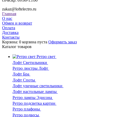
сб-вскр: 09:00-15:00
zakaz@loftelectro.ru
Главная
О нас
Обмен и возврат
Оплата
Доставка
Контакты
Корзина:
0
корзина пуста
Оформить заказ
Каталог
товаров
Ретро свет
Лофт Светильники
Ретро люстры Лофт
Лофт Бра
Лофт Споты
Лофт уличные светильники
Лофт настольные лампы
Ретро лампы Эдисона
Ретро подсветка картин
Ретро плафоны
Ретро подвесы