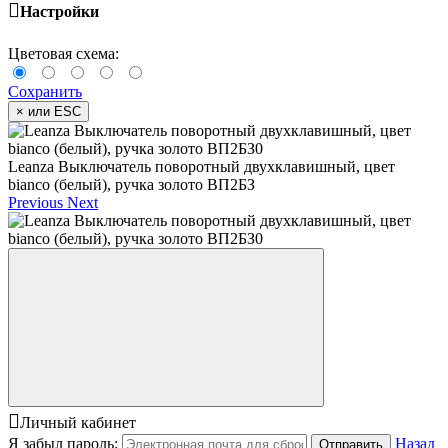
Настройки
Цветовая схема:
Сохранить
×
или ESC
Leanza Выключатель поворотный двухклавишный, цвет
bianco (белый), ручка золото ВП2БЗ
Previous
Next
Личный кабинет
Я забыл пароль:
Назад
Отправить