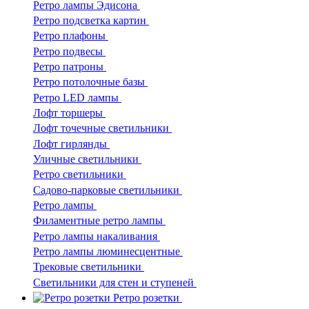
Ретро лампы Эдисона
Ретро подсветка картин
Ретро плафоны
Ретро подвесы
Ретро патроны
Ретро потолочные базы
Ретро LED лампы
Лофт торшеры
Лофт точечные светильники
Лофт гирлянды
Уличные светильники
Ретро светильники
Садово-парковые светильники
Ретро лампы
Филаментные ретро лампы
Ретро лампы накаливания
Ретро лампы люминесцентные
Трековые светильники
Светильники для стен и ступеней
Ретро розетки