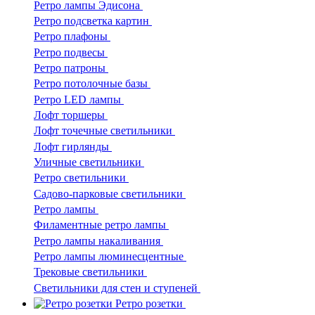
Ретро лампы Эдисона
Ретро подсветка картин
Ретро плафоны
Ретро подвесы
Ретро патроны
Ретро потолочные базы
Ретро LED лампы
Лофт торшеры
Лофт точечные светильники
Лофт гирлянды
Уличные светильники
Ретро светильники
Садово-парковые светильники
Ретро лампы
Филаментные ретро лампы
Ретро лампы накаливания
Ретро лампы люминесцентные
Трековые светильники
Светильники для стен и ступеней
Ретро розетки