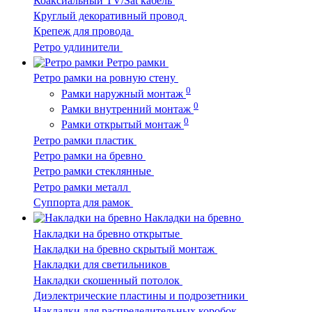
Коаксиальный TV/Sat кабель
Круглый декоративный провод
Крепеж для провода
Ретро удлинители
Ретро рамки
Ретро рамки на ровную стену
0
Рамки наружный монтаж
0
Рамки внутренний монтаж
0
Рамки открытый монтаж
Ретро рамки пластик
Ретро рамки на бревно
Ретро рамки стеклянные
Ретро рамки металл
Суппорта для рамок
Накладки на бревно
Накладки на бревно открытые
Накладки на бревно скрытый монтаж
Накладки для светильников
Накладки скошенный потолок
Диэлектрические пластины и подрозетники
Накладки для распределительных коробок