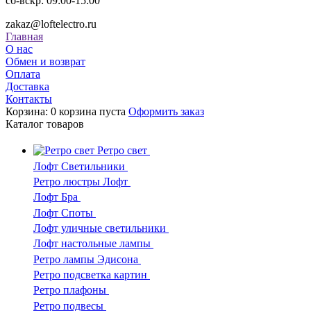
сб-вскр: 09:00-15:00
zakaz@loftelectro.ru
Главная
О нас
Обмен и возврат
Оплата
Доставка
Контакты
Корзина:
0
корзина пуста
Оформить заказ
Каталог
товаров
Ретро свет
Лофт Светильники
Ретро люстры Лофт
Лофт Бра
Лофт Споты
Лофт уличные светильники
Лофт настольные лампы
Ретро лампы Эдисона
Ретро подсветка картин
Ретро плафоны
Ретро подвесы