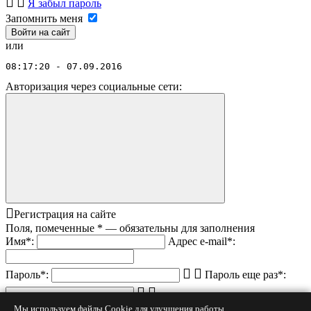
Я забыл пароль
Запомнить меня
или
08:17:20 - 07.09.2016
Авторизация через социальные сети:
Регистрация на сайте
Поля, помеченные
*
— обязательны для заполнения
Имя
*
:
Адрес e-mail
*
:
Пароль
*
:
Пароль еще раз
*
:
Код с картинки
*
:
Мы используем файлы Cookie для улучшения работы