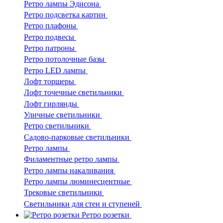
Ретро лампы Эдисона
Ретро подсветка картин
Ретро плафоны
Ретро подвесы
Ретро патроны
Ретро потолочные базы
Ретро LED лампы
Лофт торшеры
Лофт точечные светильники
Лофт гирлянды
Уличные светильники
Ретро светильники
Садово-парковые светильники
Ретро лампы
Филаментные ретро лампы
Ретро лампы накаливания
Ретро лампы люминесцентные
Трековые светильники
Светильники для стен и ступеней
Ретро розетки