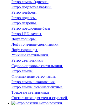
Ретро лампы Эдисона
Ретро подсветка картин
Ретро плафоны
Ретро подвесы
Ретро патроны
Ретро потолочные базы
Ретро LED лампы
Лофт торшеры
Лофт точечные светильники
Лофт гирлянды
Уличные светильники
Ретро светильники
Садово-парковые светильники
Ретро лампы
Филаментные ретро лампы
Ретро лампы накаливания
Ретро лампы люминесцентные
Трековые светильники
Светильники для стен и ступеней
Ретро розетки