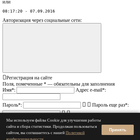
или
08:17:20 - 07.09.2016
Авторизация через социальные сети:
Регистрация на сайте
Поля, помеченные
*
— обязательны для заполнения
Имя
*
:
Адрес e-mail
*
:
Пароль
*
:
Пароль еще раз
*
:
Код с картинки
*
:
Мы используем файлы Cookie для улучшения работы
сайта и сбора статистики. Продолжая пользоваться
Я принимаю условия
публичной оферты
и
политики
Принять
сайтом, вы соглашаетесь с нашей
Политикой
конфиденциальности
конфиденциальности
.