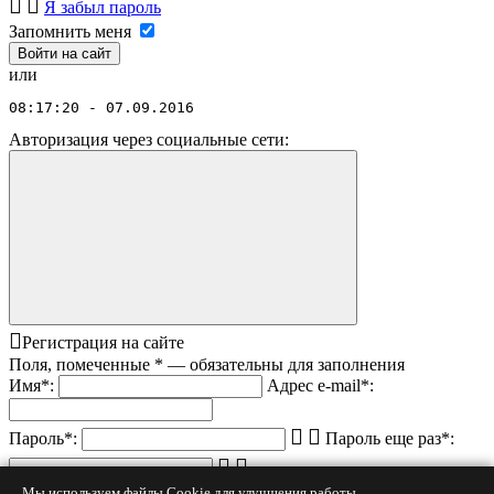
Я забыл пароль
Запомнить меня
или
08:17:20 - 07.09.2016
Авторизация через социальные сети:
Регистрация на сайте
Поля, помеченные
*
— обязательны для заполнения
Имя
*
:
Адрес e-mail
*
:
Пароль
*
:
Пароль еще раз
*
:
Код с картинки
*
:
Мы используем файлы Cookie для улучшения работы