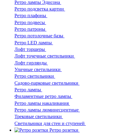
Ретро лампы Эдисона
Ретро подсветка картин
Ретро плафоны
Ретро подвесы
Ретро патроны
Ретро потолочные базы
Ретро LED лампы
Лофт торшеры
Лофт точечные светильники
Лофт гирлянды
Уличные светильники
Ретро светильники
Садово-парковые светильники
Ретро лампы
Филаментные ретро лампы
Ретро лампы накаливания
Ретро лампы люминесцентные
Трековые светильники
Светильники для стен и ступеней
Ретро розетки