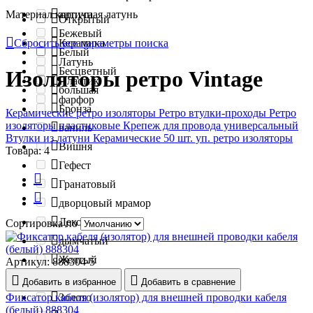
Материал корпуса
античная латунь
Открытый
Бежевый
Сбросить все параметры поиска
Керамика
Белый
Латунь
Бесцветный
Изоляторы ретро Vintage
Пластик
большая
фарфор
Бронза
Керамические ретро изоляторы
Ретро втулки-проходы
Ретро
изоляторы пластиковые
Крепеж для провода универсальный
ваниль
Втулки из латуни
Керамические 50 шт. уп. ретро изоляторы
Вишня
Товара: 4
Гефест
Гранатовый
дворцовый мрамор
Декор
Сортировка по
дымчатый
Желтый
Артикул:
888304-5
Зеленый
Добавить в избранное
Добавить в сравнение
Фиксатор кабеля (изолятор) для внешней проводки кабеля
Золото
(белый) 888304