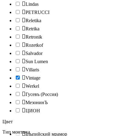
Lindas
PETRUCCI
Reletika
Retrika
Retronik
Rozetkof
Salvador
Sun Lumen
Villaris
Vintage
Werkel
Гусевъ (Россия)
МезонинЪ
ЦИОН
Цвет
Тип монтажа
альпийский мрамор