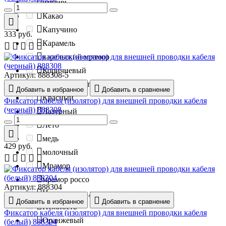
имбирь
Какао
Капучино
333
руб.
Карамель
карельский мрамор
Коричневый
Артикул:
888308-5
коричневый/темно-коричневый
Добавить в избранное
Добавить в сравнение
Красный
Фиксатор кабеля (изолятор) для внешней проводки кабеля
(черный) 888308
Лазурный
Лето
медь
429
руб.
молочный
Мрамор
мрамор россо
Артикул:
888304
Натуральное дерево
Добавить в избранное
Добавить в сравнение
Нежность
Фиксатор кабеля (изолятор) для внешней проводки кабеля
Оранжевый
(белый) 888304