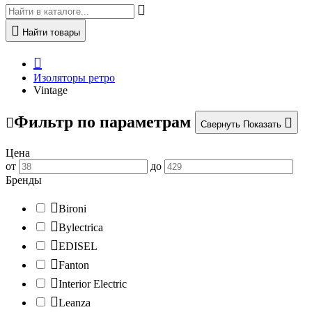
Найти товары
Изоляторы ретро
Vintage
Фильтр по параметрам
Свернуть
Показать
Цена
от
до
Бренды
Bironi
Bylectrica
EDISEL
Fanton
Interior Electric
Leanza