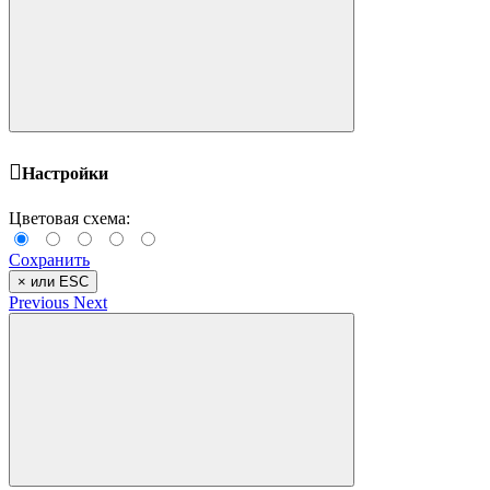
Черный
чёрный матовый
Шоколад
Экзотик
Настройки
Цветовая схема:
Сохранить
×
или ESC
Previous
Next