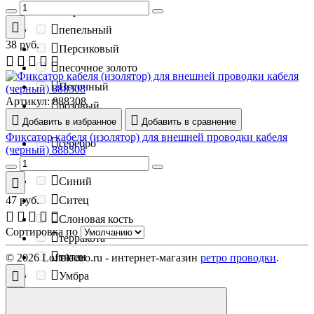
Охра
пепельный
38
руб.
Персиковый
песочное золото
Песочный
Артикул:
888308
розовый
Добавить в избранное
Добавить в сравнение
серая гавань
Фиксатор кабеля (изолятор) для внешней проводки кабеля
серебро
(черный) 888308
Серый
Синий
47
руб.
Ситец
Слоновая кость
Сортировка по
терракота
титан
© 2026 Loftelectro.ru - интернет-магазин
ретро проводки
.
Умбра
Фисташковый
черненое серебро